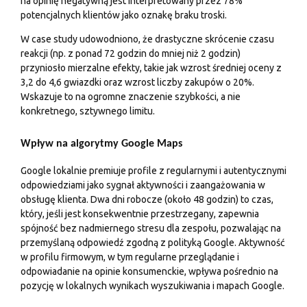
na opinię negatywną jest interpretowany przez 78%
potencjalnych klientów jako oznakę braku troski.
W case study udowodniono, że drastyczne skrócenie czasu
reakcji (np. z ponad 72 godzin do mniej niż 2 godzin)
przyniosło mierzalne efekty, takie jak wzrost średniej oceny z
3,2 do 4,6 gwiazdki oraz wzrost liczby zakupów o 20%.
Wskazuje to na ogromne znaczenie szybkości, a nie
konkretnego, sztywnego limitu.
Wpływ na algorytmy Google Maps
Google lokalnie premiuje profile z regularnymi i autentycznymi
odpowiedziami jako sygnał aktywności i zaangażowania w
obsługę klienta. Dwa dni robocze (około 48 godzin) to czas,
który, jeśli jest konsekwentnie przestrzegany, zapewnia
spójność bez nadmiernego stresu dla zespołu, pozwalając na
przemyślaną odpowiedź zgodną z polityką Google. Aktywność
w profilu firmowym, w tym regularne przeglądanie i
odpowiadanie na opinie konsumenckie, wpływa pośrednio na
pozycję w lokalnych wynikach wyszukiwania i mapach Google.