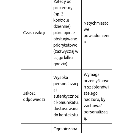
Zależy od
procedury
(np. 2
kontrole
Natychmiasto
dziennie);
we
Czas reakcji
pilne opinie
powiadomieni
obsługiwane
a
priorytetowo
(zazwyczaj w
ciągu kilku
godzin).
Wymaga
Wysoka
przemyślanyc
personalizacj
h szablonów i
a i
Jakość
stałego
autentycznoś
odpowiedzi
nadzoru, by
ć komunikatu,
zachować
dostosowana
personalizacj
do kontekstu.
ę.
Ograniczona