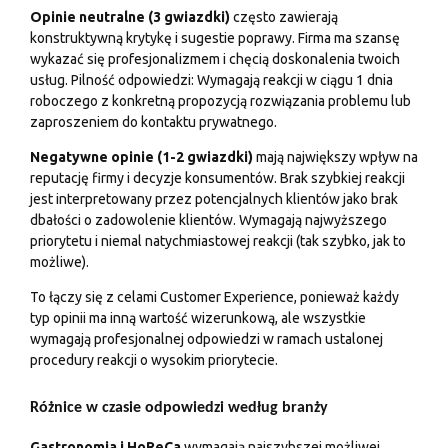
Opinie neutralne (3 gwiazdki)
często zawierają
konstruktywną krytykę i sugestie poprawy. Firma ma szansę
wykazać się profesjonalizmem i chęcią doskonalenia twoich
usług. Pilność odpowiedzi: Wymagają reakcji w ciągu 1 dnia
roboczego z konkretną propozycją rozwiązania problemu lub
zaproszeniem do kontaktu prywatnego.
Negatywne opinie (1-2 gwiazdki)
mają największy wpływ na
reputację firmy i decyzje konsumentów. Brak szybkiej reakcji
jest interpretowany przez potencjalnych klientów jako brak
dbałości o zadowolenie klientów. Wymagają najwyższego
priorytetu i niemal natychmiastowej reakcji (tak szybko, jak to
możliwe).
To łączy się z celami Customer Experience, ponieważ każdy
typ opinii ma inną wartość wizerunkową, ale wszystkie
wymagają profesjonalnej odpowiedzi w ramach ustalonej
procedury reakcji o wysokim priorytecie.
Różnice w czasie odpowiedzi według branży
Gastronomia i HoReCa
wymagają najszybszej możliwej