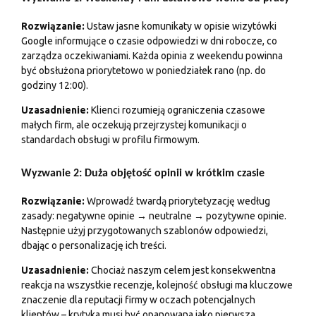
Rozwiązanie:
Ustaw jasne komunikaty w opisie wizytówki
Google informujące o czasie odpowiedzi w dni robocze, co
zarządza oczekiwaniami. Każda opinia z weekendu powinna
być obsłużona priorytetowo w poniedziałek rano (np. do
godziny 12:00).
Uzasadnienie:
Klienci rozumieją ograniczenia czasowe
małych firm, ale oczekują przejrzystej komunikacji o
standardach obsługi w profilu firmowym.
Wyzwanie 2: Duża objętość opinii w krótkim czasie
Rozwiązanie:
Wprowadź twardą priorytetyzację według
zasady: negatywne opinie → neutralne → pozytywne opinie.
Następnie użyj przygotowanych szablonów odpowiedzi,
dbając o personalizację ich treści.
Uzasadnienie:
Chociaż naszym celem jest konsekwentna
reakcja na wszystkie recenzje, kolejność obsługi ma kluczowe
znaczenie dla reputacji firmy w oczach potencjalnych
klientów – krytyka musi być opanowana jako pierwsza.