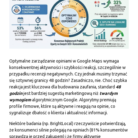
Optymalne zarządzanie opiniami w Google Maps wymaga
konsekwentnej aktywności i szybkości reakcji, szczególnie w
przypadku recenzji negatywnych. Czy jednak musimy trzymać
się sztywnej granicy 48 godzin? Zasadniczo, nie. Choć szybka
reakcja jest kluczowa dla budowania zaufania, standard
48
godzin
jest bardziej sugestią marketingową niż
twardym
wymogiem
algorytmicznym Google. Algorytmy premiują
profile firmowe, które są aktywne i reagują na opinie, co
sygnalizuje dbałość o klienta i aktualność informacji.
Niektóre badania (np. BrightLocal) rzeczywiście potwierdzają,
że konsumenci silnie polegają na opiniach (81% konsumentów
sprawdza je przed zakupem) i że firmy aktywnie