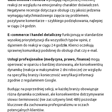
reakcji ze względu na emocjonalny charakter doświadczeń.
Negatywne recenzje dotyczące obsługi czy jakości jedzenia
wymagają natychmiastowego zajęcia się problemem,
pozytywne komentarze – szybkiego podziękowania, najlepiej
w ciągu 24 godzin.
E-commerce i handel detaliczny
funkcjonują w standardzie
wysokiej priorytetyzacji dla wszystkich typów opinii, z
dążeniem do reakcji w ciągu 24 godz
in
. Klienci oczekują
sprawnej komunikacji podobnej do obsługi chat czy e-mail.
Usługi profesjonalne (medycyna, prawo, finanse)
mogą
operować w oparciu o bardziej stonowaną, ale konsekwentną
dynamikę (reakcja w maksymalnie 2 dni robocze) ze względu
na specyfikę branży i konieczność weryfikacji informacji
zgodnie z regulaminem Google.
Budując na poprzedniej sekcji, w każdej branży obowiązuje
różna dynamika oczekiwań, ale konsekwentne dotrzymywanie
słowa i terminowość (nie zaś sztywny limit 48h) pozostaje
kluczowe dla zachowania profesjonalizmu w oczach
potencjalnych klientów.