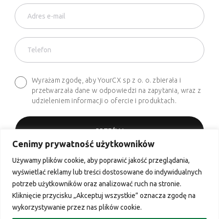
Wyrażam zgodę, aby YourCX sp z o. o. zbierała i
przetwarzała dane w odpowiedzi na zapytania, wraz z
udzieleniem informacji o ofercie i produktach.
Cenimy prywatność użytkowników
Używamy plików cookie, aby poprawić jakość przeglądania,
Telefon
wyświetlać reklamy lub treści dostosowane do indywidualnych
+48 661 627 620
potrzeb użytkowników oraz analizować ruch na stronie.
Kliknięcie przycisku „Akceptuj wszystkie” oznacza zgodę na
Email
wykorzystywanie przez nas plików cookie.
contact@yourcx.io