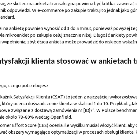
ę, że skuteczna ankieta transakcyjna powinna być krótka, zawierać o
ik odpowiedzi. W e-commerce po zakupie traktuj to jednak jako gór
tandard.
 na ankietę powinien wynosić od 3 do 5 minut, ponieważ powyżej te
a mikroankiet po zakupie celuj znacznie niżej. Długość ankiety pow
 jej wypełnienia; zbyt długa ankieta może prowadzić do niskiego wskaź
atysfakcji klienta stosować w ankietach 
ego, czego potrzebujesz.
aźnik Satysfakcji Klienta (CSAT) to jeden z najczęściej wykorzysty
, który ocenia doświadczenie klienta w skali od 1 do 10. Przykład: „J
powe związane z dostawą zamówienia nr [ID]?”. W Polsce benchm
mie około 78–80%
według Openfield
.
mer Effort Score (CES) ocenia, ile wysiłku musiał włożyć klient, aby 
ać obszary wymagające optymalizacji w procesach obsługi klienta. P