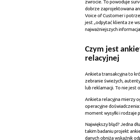
zwrocie. To powoduje survey
dobrze zaprojektowana an
Voice of Customer i potrze
jest „odpytać klienta ze ws
najważniejszych informacja
Czym jest ankiet
relacyjnej
Ankieta transakcyjna to kr
zebranie świeżych, autent
lub reklamacji. To nie jest
Ankieta relacyjna mierzy og
operacyjne doświadczenia: 
moment wysyłki i rodzaje p
Największy błąd? Jedna dług
takim badaniu projekt anki
danych obniża wskaźnik odp