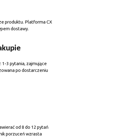
cze produktu. Platforma CX
typem dostawy.
akupie
 1-3 pytania, zajmujące
lizowana po dostarczeniu
awierać od 8 do 12 pytań
nik porzuceń wzrasta