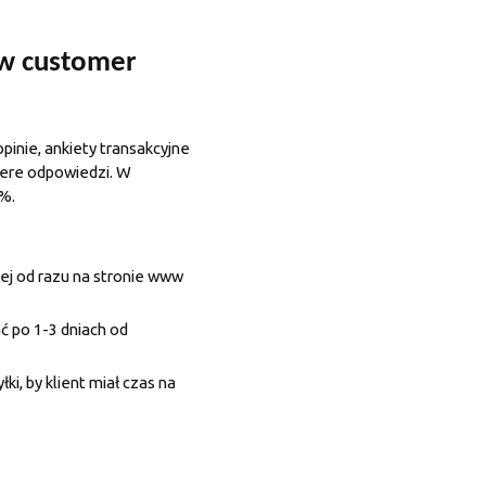
 w customer
pinie, ankiety transakcyjne
czere odpowiedzi. W
0%.
iej od razu na stronie www
ć po 1-3 dniach od
ki, by klient miał czas na