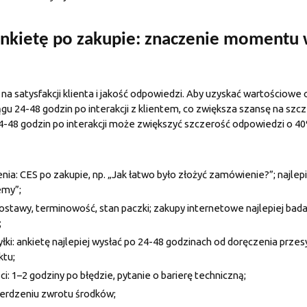
ankietę po zakupie: znaczenie momentu
 satysfakcji klienta i jakość odpowiedzi. Aby uzyskać wartościowe o
gu 24-48 godzin po interakcji z klientem, co zwiększa szansę na sz
24-48 godzin po interakcji może zwiększyć szczerość odpowiedzi o 4
ia: CES po zakupie, np. „Jak łatwo było złożyć zamówienie?”; najlep
emy”;
stawy, terminowość, stan paczki; zakupy internetowe najlepiej bada
;
ki: ankietę najlepiej wysłać po 24-48 godzinach od doręczenia przesył
ktu;
i: 1–2 godziny po błędzie, pytanie o barierę techniczną;
ierdzeniu zwrotu środków;