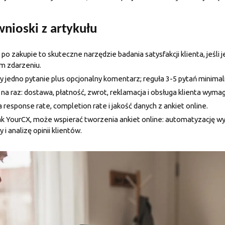
nioski z artykułu
po zakupie to skuteczne narzędzie badania satysfakcji klienta, jeśli 
m zdarzeniu.
y jedno pytanie plus opcjonalny komentarz; reguła 3-5 pytań minimal
 na raz: dostawa, płatność, zwrot, reklamacja i obsługa klienta wymag
 response rate, completion rate i jakość danych z ankiet online.
ak YourCX, może wspierać tworzenia ankiet online: automatyzację wy
y i analizę opinii klientów.