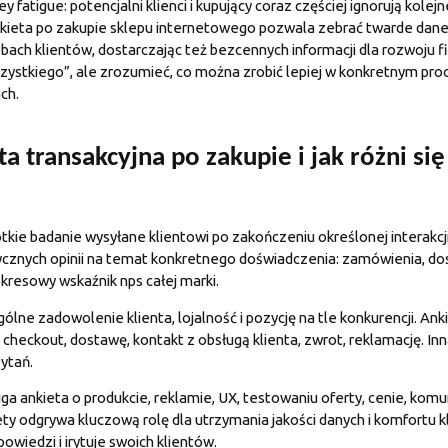
 fatigue: potencjalni klienci i kupujący coraz częściej ignorują kole
kieta po zakupie sklepu internetowego pozwala zebrać twarde dane
bach klientów, dostarczając też bezcennych informacji dla rozwoju f
zystkiego”, ale zrozumieć, co można zrobić lepiej w konkretnym proce
ch.
a transakcyjna po zakupie i jak różni si
ótkie badanie wysyłane klientowi po zakończeniu określonej interakcji
ycznych opinii na temat konkretnego doświadczenia: zamówienia, dos
 okresowy wskaźnik nps całej marki.
ólne zadowolenie klienta, lojalność i pozycję na tle konkurencji. An
checkout, dostawę, kontakt z obsługą klienta, zwrot, reklamację. Inna
ytań.
a ankieta o produkcie, reklamie, UX, testowaniu oferty, cenie, komun
ety odgrywa kluczową rolę dla utrzymania jakości danych i komfortu kl
owiedzi i irytuje swoich klientów.