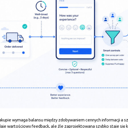
akupie wymaga balansu między zdobywaniem cennych informacji a s
aje wartościowy feedback, ale źle zaprojektowana szybko staje się k