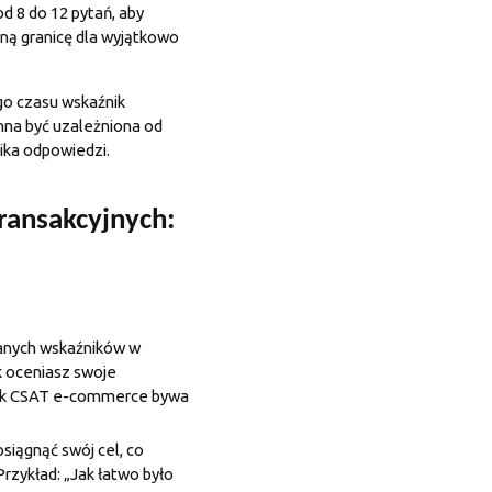
d 8 do 12 pytań, aby
ną granicę dla wyjątkowo
go czasu wskaźnik
inna być uzależniona od
nika odpowiedzi.
transakcyjnych:
wanych wskaźników w
ak oceniasz swoje
ark CSAT e-commerce bywa
osiągnąć swój cel, co
rzykład: „Jak łatwo było