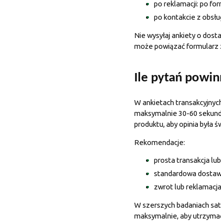
po reklamacji: po f
po kontakcie z obsł
Nie wysyłaj ankiety o dost
może powiązać formularz 
Ile pytań powin
W ankietach transakcyjnych
maksymalnie 30-60 sekund.
produktu, aby opinia była ś
Rekomendacje:
prosta transakcja lu
standardowa dostawa
zwrot lub reklamacja
W szerszych badaniach saty
maksymalnie, aby utrzyma