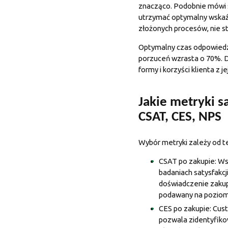
znacząco. Podobnie mówi si
utrzymać optymalny wskaźn
złożonych procesów, nie s
Optymalny czas odpowiedzi
porzuceń wzrasta o 70%. Dl
formy i korzyści klienta z
Jakie metryki s
CSAT, CES, NPS
Wybór metryki zależy od t
CSAT po zakupie: Wsk
badaniach satysfakcji
doświadczenie zaku
podawany na pozio
CES po zakupie: Custo
pozwala zidentyfikow