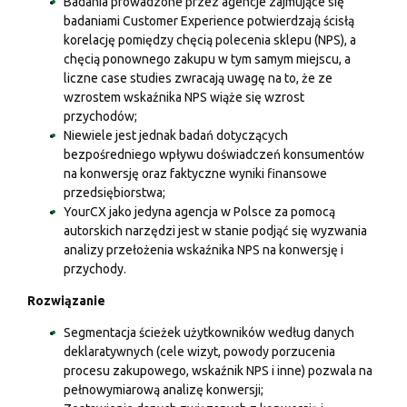
Badania prowadzone przez agencje zajmujące się
badaniami Customer Experience potwierdzają ścisłą
korelację pomiędzy chęcią polecenia sklepu (NPS), a
chęcią ponownego zakupu w tym samym miejscu, a
liczne case studies zwracają uwagę na to, że ze
wzrostem wskaźnika NPS wiąże się wzrost
przychodów;
Niewiele jest jednak badań dotyczących
bezpośredniego wpływu doświadczeń konsumentów
na konwersję oraz faktyczne wyniki finansowe
przedsiębiorstwa;
YourCX jako jedyna agencja w Polsce za pomocą
autorskich narzędzi jest w stanie podjąć się wyzwania
analizy przełożenia wskaźnika NPS na konwersję i
przychody.
Rozwiązanie
Segmentacja ścieżek użytkowników według danych
deklaratywnych (cele wizyt, powody porzucenia
procesu zakupowego, wskaźnik NPS i inne) pozwala na
pełnowymiarową analizę konwersji;