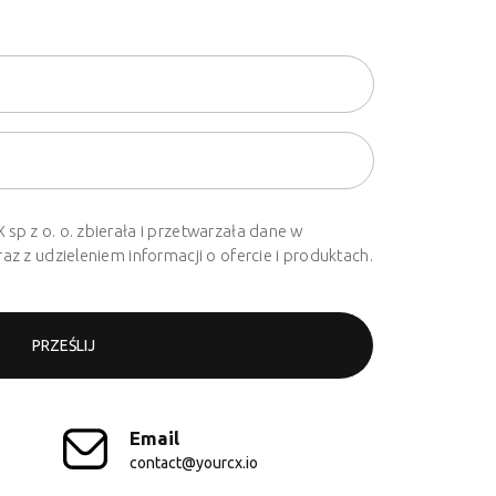
p z o. o. zbierała i przetwarzała dane w
z z udzieleniem informacji o ofercie i produktach.
Email
contact@yourcx.io