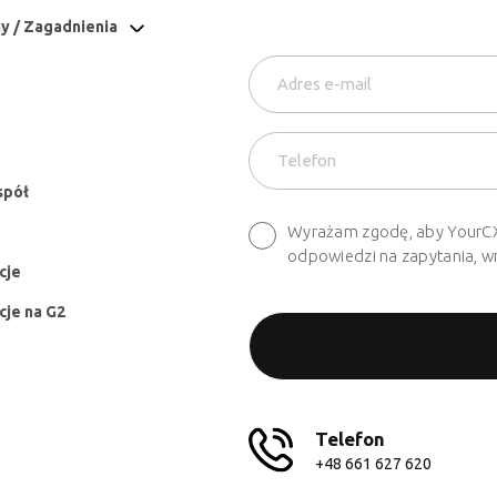
y / Zagadnienia
spół
Wyrażam zgodę, aby YourCX s
odpowiedzi na zapytania, wra
cje
cje na G2
Telefon
+48 661 627 620