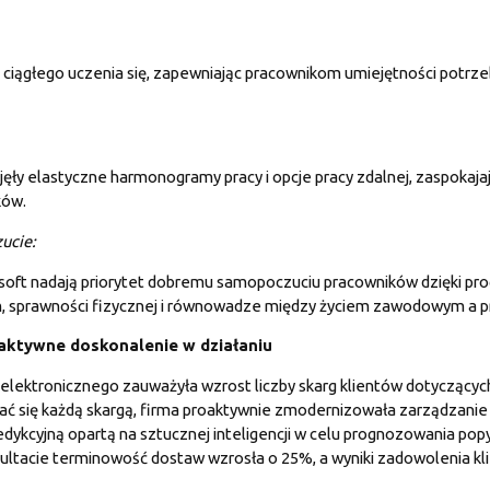
ciągłego uczenia się, zapewniając pracownikom umiejętności potrzebn
yjęły elastyczne harmonogramy pracy i opcje pracy zdalnej, zaspokaja
ków.
ucie:
rosoft nadają priorytet dobremu samopoczuciu pracowników dzięki 
ym, sprawności fizycznej i równowadze między życiem zawodowym a 
aktywne doskonalenie w działaniu
elektronicznego zauważyła wzrost liczby skarg klientów dotyczący
ć się każdą skargą, firma proaktywnie zmodernizowała zarządzani
dykcyjną opartą na sztucznej inteligencji w celu prognozowania popy
zultacie terminowość dostaw wzrosła o 25%, a wyniki zadowolenia kl