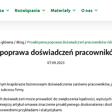
za
Rozwiązania
Materiały
O nas
a główna
/
Blog
/
Proaktywna poprawa doświadczeń pracowników i kl
poprawa doświadczeń pracownikó
07.09.2023
nym krajobrazie biznesowym doświadczenia zarówno pracowników, ja
 sukcesu firmy.
h doświadczeń może prowadzić do zwiększenia lojalności, wyższych 
iniejszy artykuł omawia znaczenie proaktywnego doskonalenia i dos
owiednimi przykładami i statystykami.