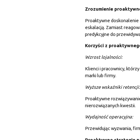
Zrozumienie proaktywn
Proaktywne doskonalenie o
eskalacją. Zamiast reagow
predykcyjne do przewidyw
Korzyści z proaktywneg
Wzrost lojalności:
Klienci i pracownicy, któr
marki lub firmy.
Wyższe wskaźniki retencji:
Proaktywne rozwiązywanie
nierozwiązanych kwestii.
Wydajność operacyjna:
Przewidując wyzwania, fir
Proaktywne strategie po