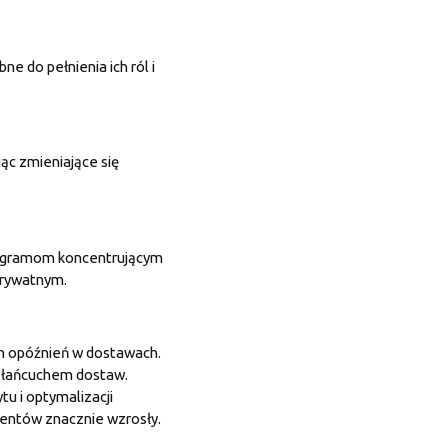
e do pełnienia ich ról i
jąc zmieniające się
programom koncentrującym
prywatnym.
ch opóźnień w dostawach.
e łańcuchem dostaw.
tu i optymalizacji
ientów znacznie wzrosły.