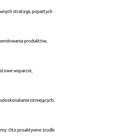
nych strategii, popartych
omendowania produktów,
astowe wsparcie,
udoskonalania istniejących,
rmy. Oto proaktywne środki