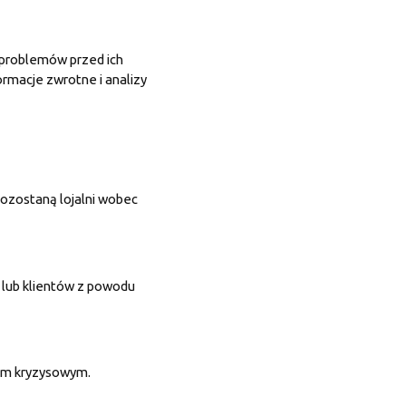
 problemów przed ich
rmacje zwrotne i analizy
pozostaną lojalni wobec
lub klientów z powodu
iem kryzysowym.