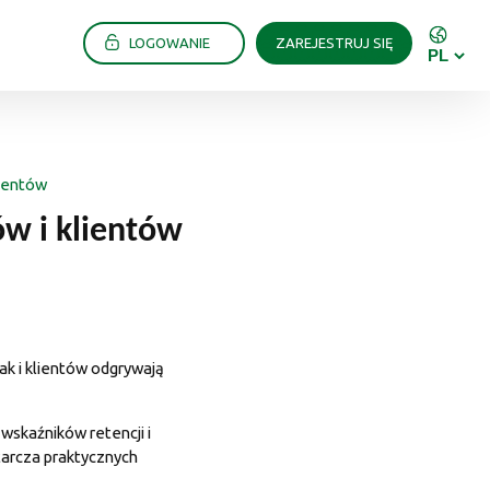
LOGOWANIE
ZAREJESTRUJ SIĘ
ientów
w i klientów
k i klientów odgrywają
wskaźników retencji i
tarcza praktycznych