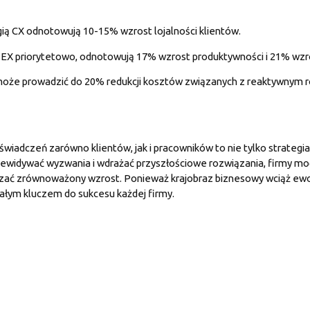
gią CX odnotowują 10-15% wzrost lojalności klientów.
ją EX priorytetowo, odnotowują 17% wzrost produktywności i 21% wzr
oże prowadzić do 20% redukcji kosztów związanych z reaktywnym
iadczeń zarówno klientów, jak i pracowników to nie tylko strategia
ewidywać wyzwania i wdrażać przyszłościowe rozwiązania, firmy mog
dzać zrównoważony wzrost. Ponieważ krajobraz biznesowy wciąż ew
ałym kluczem do sukcesu każdej firmy.