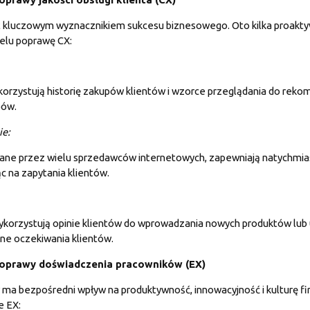
t kluczowym wyznacznikiem sukcesu biznesowego. Oto kilka proaktyw
celu poprawę CX:
korzystują historię zakupów klientów i wzorce przeglądania do rek
pów.
ie:
ywane przez wielu sprzedawców internetowych, zapewniają natychmi
 na zapytania klientów.
wykorzystują opinie klientów do wprowadzania nowych produktów lub 
one oczekiwania klientów.
poprawy doświadczenia pracowników (EX)
a bezpośredni wpływ na produktywność, innowacyjność i kulturę fi
e EX: