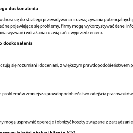
ego doskonalenia
dnosi się do strategii przewidywania i rozwiązywania potencjalnych
ać na pojawiające się problemy, firmy mogą wykorzystywać dane, info
ania wyzwań i wdrażania rozwiązań z wyprzedzeniem.
o doskonalenia
zy czują się rozumiani i doceniani, z większym prawdopodobieństwem 
 problemów zmniejsza prawdopodobieństwo odejścia pracowników 
my mogą usprawnić operacje i obniżyć koszty związane z zarządzan
prawy jakości obsługi klienta (CX)